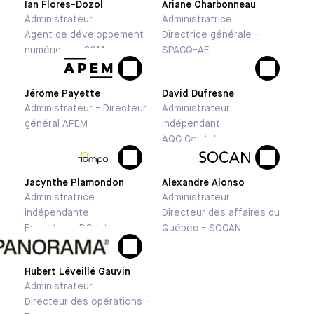
Ian Flores-Dozol
Ariane Charbonneau
Administrateur
Administratrice
Agent de développement
Directrice générale -
numérique - CQM
SPACQ-AE
Jérôme Payette
David Dufresne
Administrateur - Directeur
Administrateur
général APEM
indépendant
AQC Capital
Jacynthe Plamondon
Alexandre Alonso
Administratrice
Administrateur
indépendante
Directeur des affaires du
Fondatrice-DG Intempo
Québec - SOCAN
Hubert Léveillé Gauvin
Administrateur
Directeur des opérations -