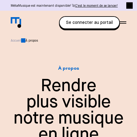
MétaMusique est maintenant disponible! 🚀
C'est le moment de se lancer!
Se connecter au portail
Accueil
À propos
À propos
Rendre
plus visible
notre musique
en ligne