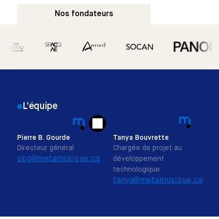
Nos fondateurs
L'équipe
Pierre B. Gourde
Tanya Bouvrette
Directeur général
Chargée de projet au
pbg@metamusique.ca
développement
technologique
tanya@metamusique.ca