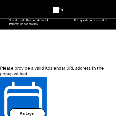
En
Conditons d’utlisation de l’outil
Politique de confidentialité
Paramètres des cookies
Please provide a valid Koalendar URL address in the
popup widget.
Abonnez-vous à notre
infolettre
Langue
Partager