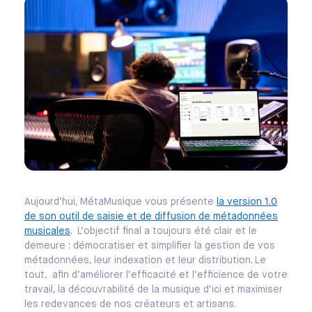
Aujourd’hui, MétaMusique vous présente
la version 1.0
de son outil de saisie et de diffusion de métadonnées
musicales
. L’objectif final a toujours été clair et le
demeure : démocratiser et simplifier la gestion de vos
métadonnées, leur indexation et leur distribution. Le
tout, afin d’améliorer l’efficacité et l’efficience de votre
travail, la découvrabilité de la musique d’ici et maximiser
les redevances de nos créateurs et artisans.