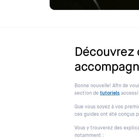
Découvrez d
accompagne
Bonne nouvelle! Afin de vous
section de
tutoriels
accessi
Que vous soyez à vos premie
ces guides ont été conçus p
Vous y trouverez des explic
notamment :