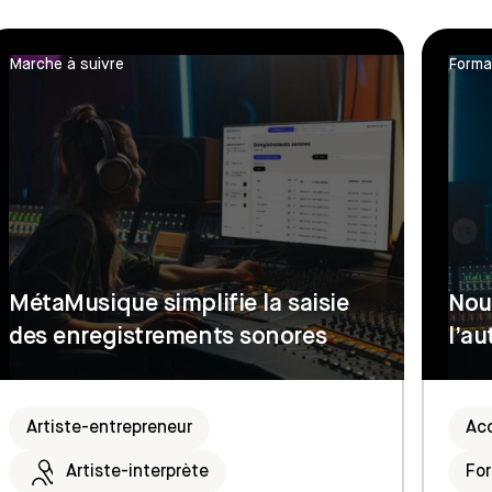
Marche à suivre
Forma
MétaMusique simplifie la saisie
Nouv
des enregistrements sonores
l’a
Artiste-entrepreneur
Ac
Artiste-interprète
Fo