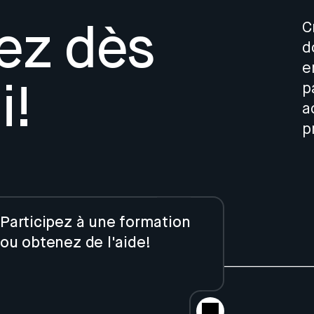
C
z dès
d
e
p
i!
a
p
Participez à une formation
ou obtenez de l'aide!